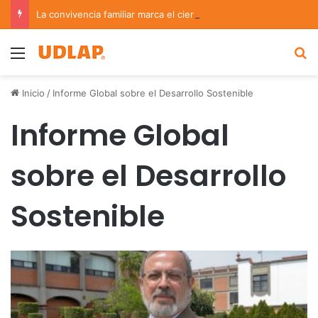
La convivencia familiar marca el cierre del Curso de Verano de Escuelas Aztecas
Menu
B
Inicio
/
Informe Global sobre el Desarrollo Sostenible
Informe Global
sobre el Desarrollo
Sostenible