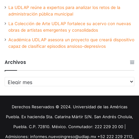
La UDLAP reúne a expertos para analizar los retos de la
administración pública municipal
La Colección de Arte UDLAP fortalece su acervo con nuevas
obras de artistas emergentes y consolidados
Académica UDLAP asesora un proyecto que creará dispositivo
capaz de clasificar episodios ansioso-depresivos
Archivos
Archivos
Derechos Reservados © 2024. Universidad de las Américas
Puebla. Ex hacienda Sta. Catarina Mártir S/N. San Andrés Cholula,
Puebla. C.P. 72810. México. Conmutador: 222 229 20 00 |
Admisiones: informes.nuevoingreso@udlap.mx +52 222 229 2112,