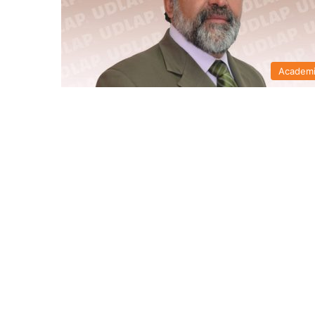
Academ