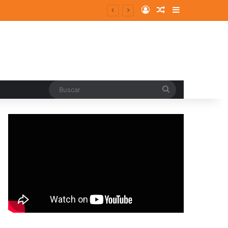
Log In
Random Article
Sidebar
Buscar