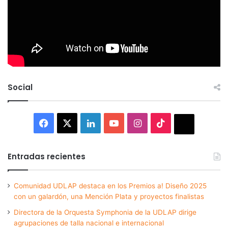
Social
Facebook
X
LinkedIn
YouTube
Instagram
TikTok
Thread
Entradas recientes
Comunidad UDLAP destaca en los Premios a! Diseño 2025
con un galardón, una Mención Plata y proyectos finalistas
Directora de la Orquesta Symphonia de la UDLAP dirige
agrupaciones de talla nacional e internacional