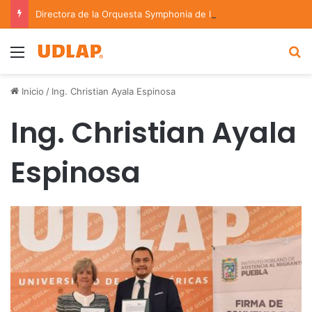
Directora de la Orquesta Symphonia de la UDLAP dirige agrupaciones de talla nacional e internacional
Menu
B
Inicio
/
Ing. Christian Ayala Espinosa
Ing. Christian Ayala
Espinosa