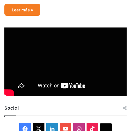
Leer más »
Social
Facebook
X
LinkedIn
YouTube
Instagram
TikTok
Thread