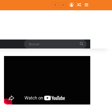
Log In
Random Article
Sidebar
entes y consolidados
Buscar