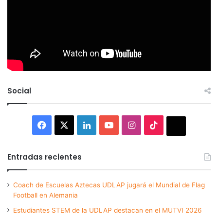
Social
Facebook
X
LinkedIn
YouTube
Instagram
TikTok
Thread
Entradas recientes
Coach de Escuelas Aztecas UDLAP jugará el Mundial de Flag
Football en Alemania
Estudiantes STEM de la UDLAP destacan en el MUTVI 2026