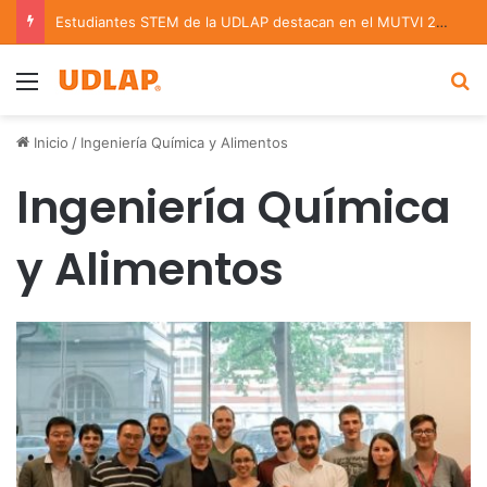
Estudiantes STEM de la UDLAP destacan en el MUTVI 2026
Menu
B
Inicio
/
Ingeniería Química y Alimentos
Ingeniería Química
y Alimentos