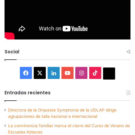
Social
Facebook
X
LinkedIn
YouTube
Instagram
TikTok
Thread
Entradas recientes
Directora de la Orquesta Symphonia de la UDLAP dirige
agrupaciones de talla nacional e internacional
La convivencia familiar marca el cierre del Curso de Verano de
Escuelas Aztecas