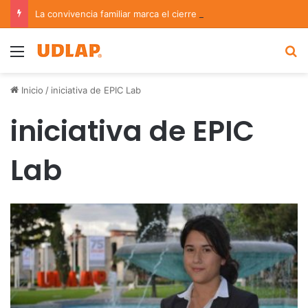
La convivencia familiar marca el cierre del Curso de Verano de Escuelas Aztecas
Menu
B
Inicio
/
iniciativa de EPIC Lab
iniciativa de EPIC
Lab