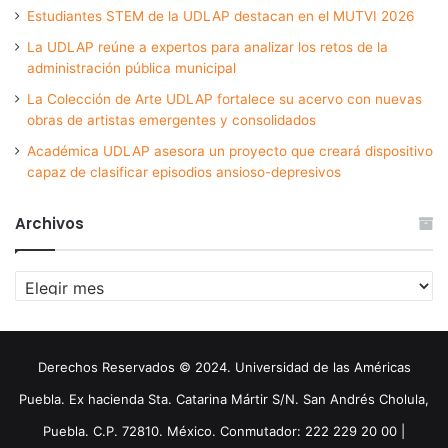
Estudiantes STEM de la UDLAP destacan en el MUTVI 2026
La UDLAP reúne a expertos para analizar los retos de la
administración pública municipal
La Colección de Arte UDLAP fortalece su acervo con nuevas
obras de artistas emergentes y consolidados
Académica UDLAP asesora un proyecto que creará dispositivo
capaz de clasificar episodios ansioso-depresivos
Archivos
Archivos
Derechos Reservados © 2024. Universidad de las Américas
Puebla. Ex hacienda Sta. Catarina Mártir S/N. San Andrés Cholula,
Puebla. C.P. 72810. México. Conmutador: 222 229 20 00 |