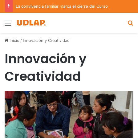
La convivencia familiar marca el cierre del Curso de Verano de Escuelas Aztecas
Menu
B
Inicio
/
Innovación y Creatividad
Innovación y
Creatividad