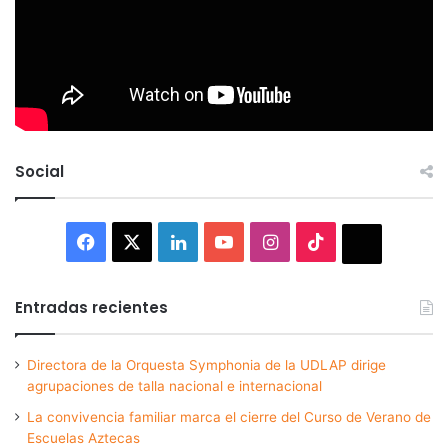
Social
Facebook
X
LinkedIn
YouTube
Instagram
TikTok
Thread
Entradas recientes
Directora de la Orquesta Symphonia de la UDLAP dirige
agrupaciones de talla nacional e internacional
La convivencia familiar marca el cierre del Curso de Verano de
Escuelas Aztecas