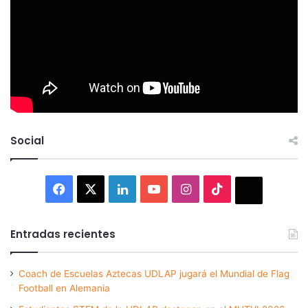
Social
Facebook
X
LinkedIn
YouTube
Instagram
TikTok
Thread
Entradas recientes
Coach de Escuelas Aztecas UDLAP jugará el Mundial de Flag
Football en Alemania