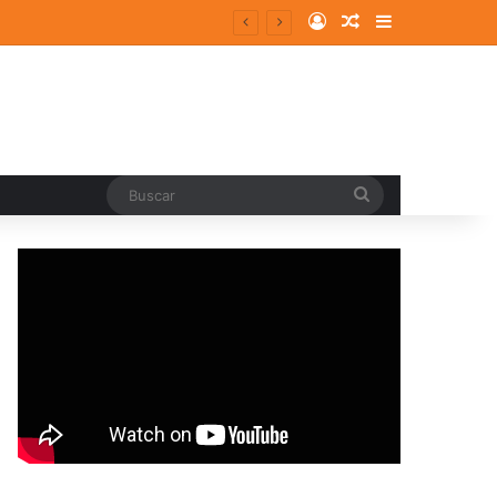
Log In
Random Article
Sidebar
Buscar