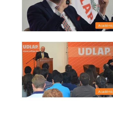
Académi
Académi