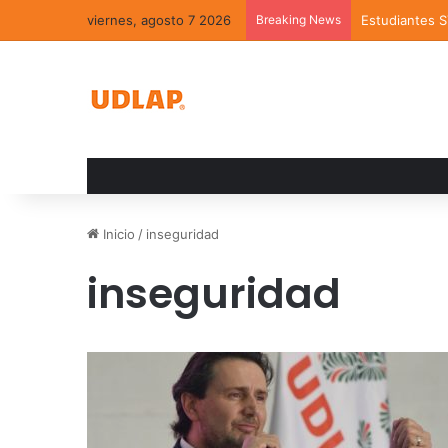
viernes, agosto 7 2026
Breaking News
Estudiantes 
Inicio
/
inseguridad
inseguridad