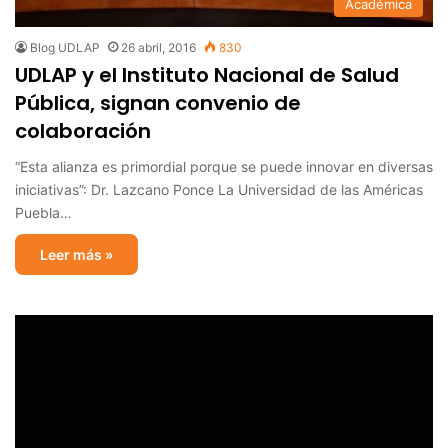
Académica
Blog UDLAP
26 abril, 2016
830
UDLAP y el Instituto Nacional de Salud
Pública, signan convenio de
colaboración
“Esta alianza es primordial porque se puede innovar en diversas
iniciativas”: Dr. Lazcano Ponce La Universidad de las Américas
Puebla…
Leer más »