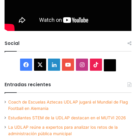
Social
Facebook
X
LinkedIn
YouTube
Instagram
TikTok
Thread
Entradas recientes
Coach de Escuelas Aztecas UDLAP jugará el Mundial de Flag
Football en Alemania
Estudiantes STEM de la UDLAP destacan en el MUTVI 2026
La UDLAP reúne a expertos para analizar los retos de la
administración pública municipal