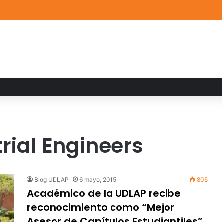
ia familiar marca el cierre del Curso de Verano de Escuelas Aztecas
trial Engineers
Blog UDLAP
6 mayo, 2015
805
Académico de la UDLAP recibe
reconocimiento como “Mejor
Asesor de Capítulos Estudiantiles”