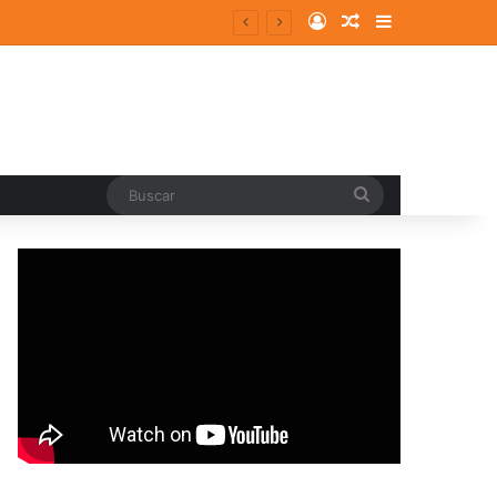
Log In
Random Article
Sidebar
Buscar