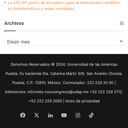
La UDLAP, punto de encuentro para el intercambio científico
en bioinformática y redes complejas
Archivos
Archivos
Derechos Reservados © 2024. Universidad de las Américas
Puebla. Ex hacienda Sta. Catarina Mártir S/N. San Andrés Cholula,
Puebla. C.P. 72810. México. Conmutador: 222 229 20 00 |
Admisiones: informes.nuevoingreso@udlap.mx +52 222 229 2112,
+52 222 229 2000 |
Aviso de privacidad
Facebook
X
LinkedIn
YouTube
Instagram
TikTok
Threa