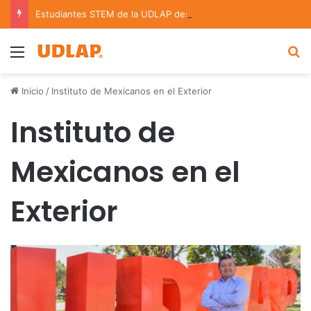
Estudiantes STEM de la UDLAP destacan en el MUTVI 2026
Menu
B
Inicio
/
Instituto de Mexicanos en el Exterior
Instituto de
Mexicanos en el
Exterior