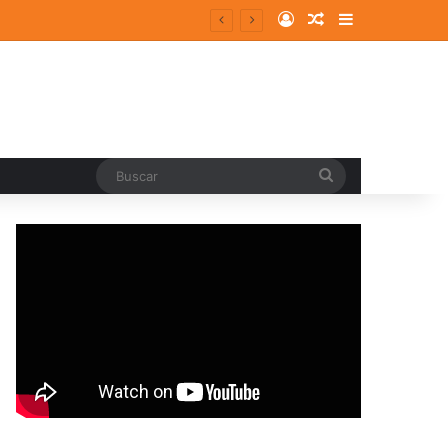
Log In
Random Article
Sidebar
Buscar