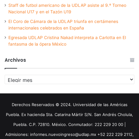
Staff de futbol americano de la UDLAP asiste al 9.º Torneo
Nacional U17 y en el Tazón U19
El Coro de Cámara de la UDLAP triunfa en certámenes
internacionales celebrados en España
Egresada UDLAP Cristina Nakad interpreta a Carlotta en El
fantasma de la ópera México
Archivos
Archivos
Derechos Reservados © 2024. Universidad de las Américas
Puebla. Ex hacienda Sta. Catarina Mártir S/N. San Andrés Cholula,
Puebla. C.P. 72810. México. Conmutador: 222 229 20 00 |
Admisiones: informes.nuevoingreso@udlap.mx +52 222 229 2112,