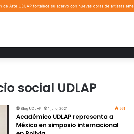
ón de Arte UDLAP fortalece su acervo con nuevas obras de artistas em
cio social UDLAP
Blog UDLAP
1 julio, 2021
961
Académico UDLAP representa a
México en simposio internacional
en Bolivia