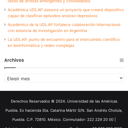
obras de artistas emergentes y consolidados
Académica UDLAP asesora un proyecto que creará dispositivo
capaz de clasificar episodios ansioso-depresivos
Académico de la UDLAP fortalece colaboración internacional
con estancia de investigación en Argentina
La UDLAP, punto de encuentro para el intercambio científico
en bioinformática y redes complejas
Archivos
Archivos
Derechos Reservados © 2024. Universidad de las Américas
Puebla. Ex hacienda Sta. Catarina Mártir S/N. San Andrés Cholula,
Puebla. C.P. 72810. México. Conmutador: 222 229 20 00 |