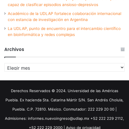
capaz de clasificar episodios ansioso-depresivos
Académico de la UDLAP fortalece colaboración internacional
con estancia de investigación en Argentina
La UDLAP, punto de encuentro para el intercambio científico
en bioinformática y redes complejas
Archivos
Archivos
Derechos Reservados © 2024. Universidad de las Américas
Puebla. Ex hacienda Sta. Catarina Mártir S/N. San Andrés Cholula,
Puebla. C.P. 72810. México. Conmutador: 222 229 20 00 |
Admisiones: informes.nuevoingreso@udlap.mx +52 222 229 2112,
+52 222 229 2000 |
Aviso de privacidad