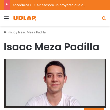
Académica UDLAP asesora un proyecto que creará dispositivo capaz de clasificar episodios ansioso-depresivos
Menu
B
Inicio
/
Isaac Meza Padilla
Isaac Meza Padilla