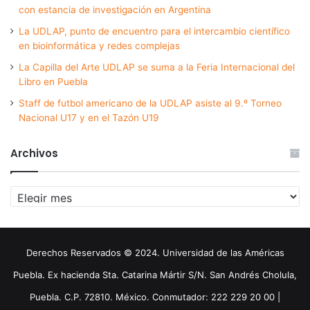
con estancia de investigación en Argentina
La UDLAP, punto de encuentro para el intercambio científico
en bioinformática y redes complejas
La Capilla del Arte UDLAP se suma a la Feria Internacional del
Libro en Puebla
Staff de futbol americano de la UDLAP asiste al 9.º Torneo
Nacional U17 y en el Tazón U19
Archivos
Archivos
Derechos Reservados © 2024. Universidad de las Américas
Puebla. Ex hacienda Sta. Catarina Mártir S/N. San Andrés Cholula,
Puebla. C.P. 72810. México. Conmutador: 222 229 20 00 |