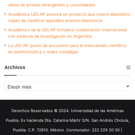
obras de artistas emergentes y consolidados
Académica UDLAP asesora un proyecto que creará dispositivo
capaz de clasificar episodios ansioso-depresivos
Académico de la UDLAP fortalece colaboración internacional
con estancia de investigación en Argentina
La UDLAP, punto de encuentro para el intercambio científico
en bioinformática y redes complejas
Archivos
Archivos
Derechos Reservados © 2024. Universidad de las Américas
Puebla. Ex hacienda Sta. Catarina Mártir S/N. San Andrés Cholula,
Puebla. C.P. 72810. México. Conmutador: 222 229 20 00 |