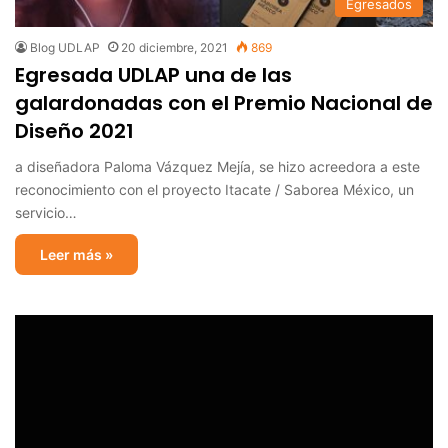
Egresados
Blog UDLAP
20 diciembre, 2021
869
Egresada UDLAP una de las
galardonadas con el Premio Nacional de
Diseño 2021
a diseñadora Paloma Vázquez Mejía, se hizo acreedora a este
reconocimiento con el proyecto Itacate / Saborea México, un
servicio…
Leer más »