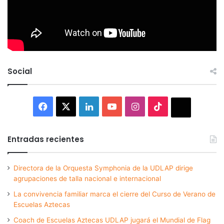
Social
Facebook
X
LinkedIn
YouTube
Instagram
TikTok
Thread
Entradas recientes
Directora de la Orquesta Symphonia de la UDLAP dirige
agrupaciones de talla nacional e internacional
La convivencia familiar marca el cierre del Curso de Verano de
Escuelas Aztecas
Coach de Escuelas Aztecas UDLAP jugará el Mundial de Flag