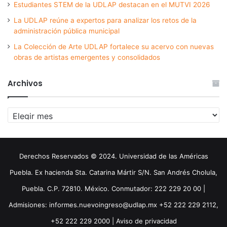
Estudiantes STEM de la UDLAP destacan en el MUTVI 2026
La UDLAP reúne a expertos para analizar los retos de la
administración pública municipal
La Colección de Arte UDLAP fortalece su acervo con nuevas
obras de artistas emergentes y consolidados
Archivos
Archivos
Derechos Reservados © 2024. Universidad de las Américas
Puebla. Ex hacienda Sta. Catarina Mártir S/N. San Andrés Cholula,
Puebla. C.P. 72810. México. Conmutador: 222 229 20 00 |
Admisiones: informes.nuevoingreso@udlap.mx +52 222 229 2112,
+52 222 229 2000 |
Aviso de privacidad