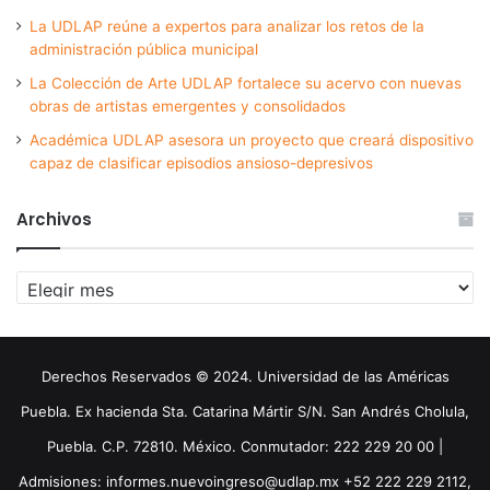
La UDLAP reúne a expertos para analizar los retos de la
administración pública municipal
La Colección de Arte UDLAP fortalece su acervo con nuevas
obras de artistas emergentes y consolidados
Académica UDLAP asesora un proyecto que creará dispositivo
capaz de clasificar episodios ansioso-depresivos
Archivos
Archivos
Derechos Reservados © 2024. Universidad de las Américas
Puebla. Ex hacienda Sta. Catarina Mártir S/N. San Andrés Cholula,
Puebla. C.P. 72810. México. Conmutador: 222 229 20 00 |
Admisiones: informes.nuevoingreso@udlap.mx +52 222 229 2112,