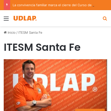
La convivencia familiar marca el cierre del Curso de Verano de Escuelas Aztecas
Menu
B
Inicio
/
ITESM Santa Fe
ITESM Santa Fe