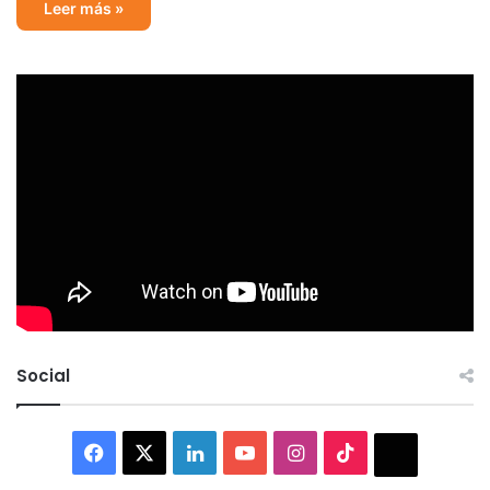
Leer más »
Social
Facebook
X
LinkedIn
YouTube
Instagram
TikTok
Thread