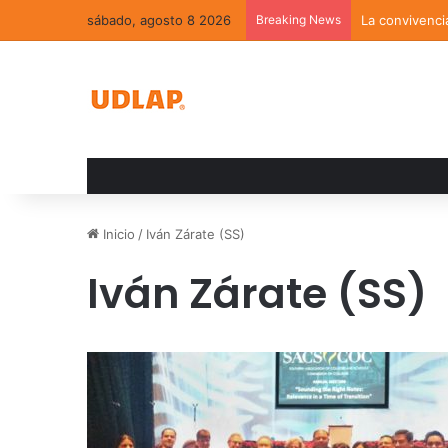
sábado, agosto 8 2026
Breaking News
La convivenci
Inicio
/
Iván Zárate (SS)
Iván Zárate (SS)