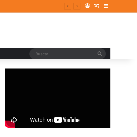
Log In
Random Article
Sidebar
Buscar