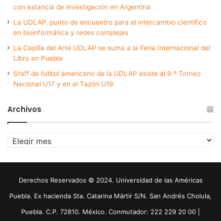
con estancia de investigación en Argentina
La UDLAP, punto de encuentro para el intercambio científico
en bioinformática y redes complejas
La Capilla del Arte UDLAP se suma a la Feria Internacional del
Libro en Puebla
Staff de futbol americano de la UDLAP asiste al 9.º Torneo
Nacional U17 y en el Tazón U19
Archivos
Archivos
Derechos Reservados © 2024. Universidad de las Américas
Puebla. Ex hacienda Sta. Catarina Mártir S/N. San Andrés Cholula,
Puebla. C.P. 72810. México. Conmutador: 222 229 20 00 |