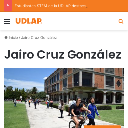
Estudiantes STEM de la UDLAP destacan en el MUTVI 2026
Menu
B
Inicio
/
Jairo Cruz González
Jairo Cruz González