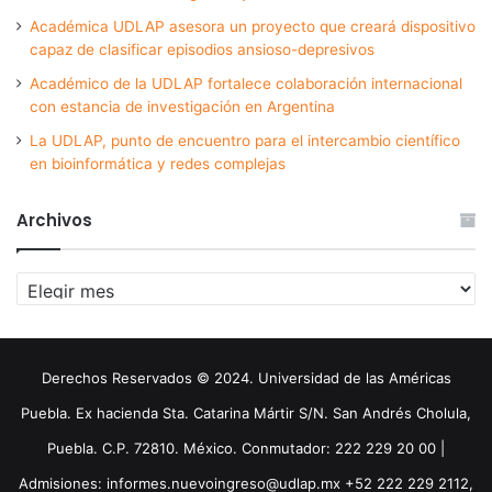
Académica UDLAP asesora un proyecto que creará dispositivo
capaz de clasificar episodios ansioso-depresivos
Académico de la UDLAP fortalece colaboración internacional
con estancia de investigación en Argentina
La UDLAP, punto de encuentro para el intercambio científico
en bioinformática y redes complejas
Archivos
Archivos
Derechos Reservados © 2024. Universidad de las Américas
Puebla. Ex hacienda Sta. Catarina Mártir S/N. San Andrés Cholula,
Puebla. C.P. 72810. México. Conmutador: 222 229 20 00 |
Admisiones: informes.nuevoingreso@udlap.mx +52 222 229 2112,