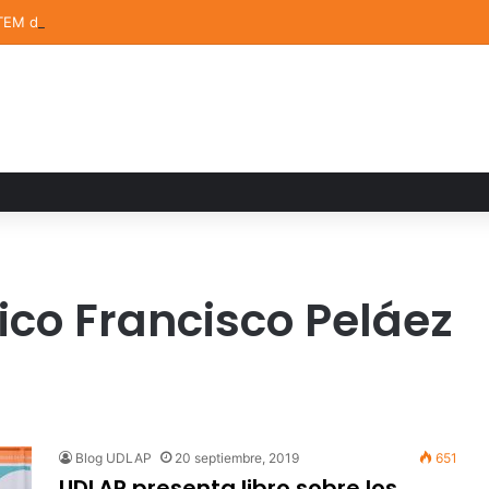
TEM de la UDLAP destacan en el MUTVI 2026
ico Francisco Peláez
Blog UDLAP
20 septiembre, 2019
651
UDLAP presenta libro sobre los