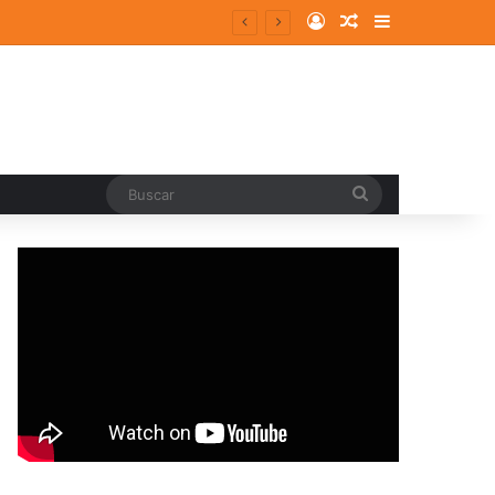
Log In
Random Article
Sidebar
Buscar