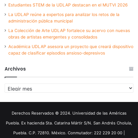
Estudiantes STEM de la UDLAP destacan en el MUTVI 2026
La UDLAP reúne a expertos para analizar los retos de la
administración pública municipal
La Colección de Arte UDLAP fortalece su acervo con nuevas
obras de artistas emergentes y consolidados
Académica UDLAP asesora un proyecto que creará dispositivo
capaz de clasificar episodios ansioso-depresivos
Archivos
Archivos
Derechos Reservados © 2024. Universidad de las Américas
Puebla. Ex hacienda Sta. Catarina Mártir S/N. San Andrés Cholula,
Puebla. C.P. 72810. México. Conmutador: 222 229 20 00 |