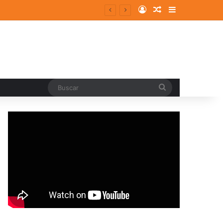
Log In
Random Article
Sidebar
Buscar