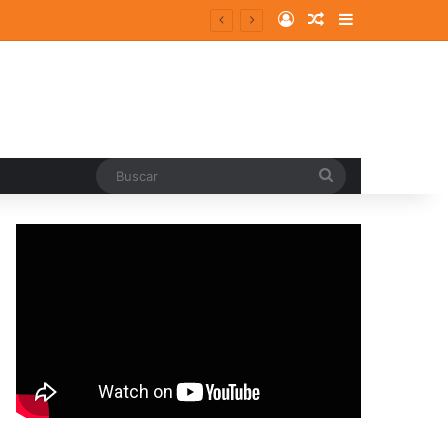
Log In
Random Article
Sidebar
entes y consolidados
Buscar