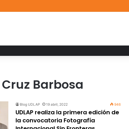
de Arte UDLAP fortalece su acervo con nuevas obras de artistas emerg
a Cruz Barbosa
Blog UDLAP
19 abril, 2022
946
UDLAP realiza la primera edición de
la convocatoria Fotografía
Internacional Sin Fronteras