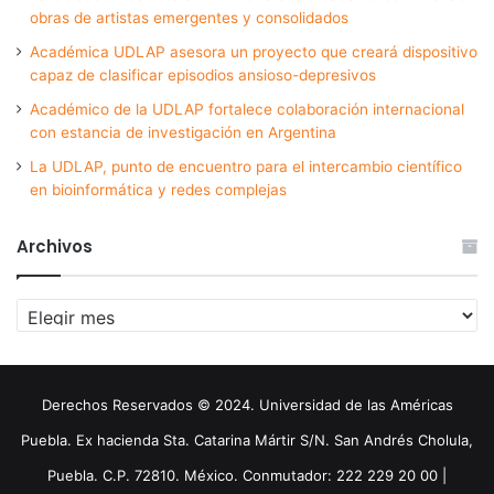
obras de artistas emergentes y consolidados
Académica UDLAP asesora un proyecto que creará dispositivo
capaz de clasificar episodios ansioso-depresivos
Académico de la UDLAP fortalece colaboración internacional
con estancia de investigación en Argentina
La UDLAP, punto de encuentro para el intercambio científico
en bioinformática y redes complejas
Archivos
Archivos
Derechos Reservados © 2024. Universidad de las Américas
Puebla. Ex hacienda Sta. Catarina Mártir S/N. San Andrés Cholula,
Puebla. C.P. 72810. México. Conmutador: 222 229 20 00 |