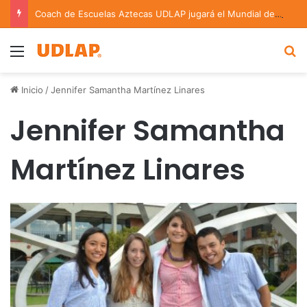
Coach de Escuelas Aztecas UDLAP jugará el Mundial de Flag Football en Alemania
Menu
B
Inicio
/
Jennifer Samantha Martínez Linares
Jennifer Samantha
Martínez Linares