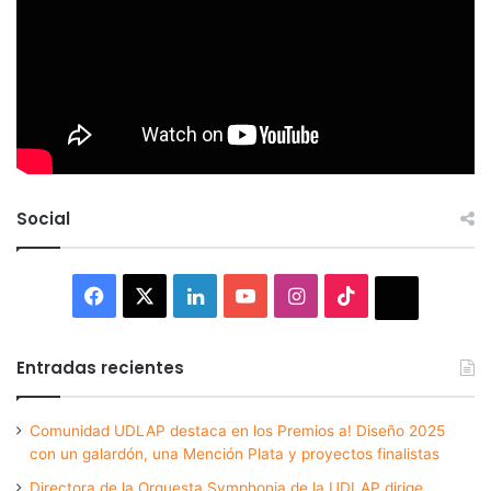
Social
Facebook
X
LinkedIn
YouTube
Instagram
TikTok
Thread
Entradas recientes
Comunidad UDLAP destaca en los Premios a! Diseño 2025
con un galardón, una Mención Plata y proyectos finalistas
Directora de la Orquesta Symphonia de la UDLAP dirige