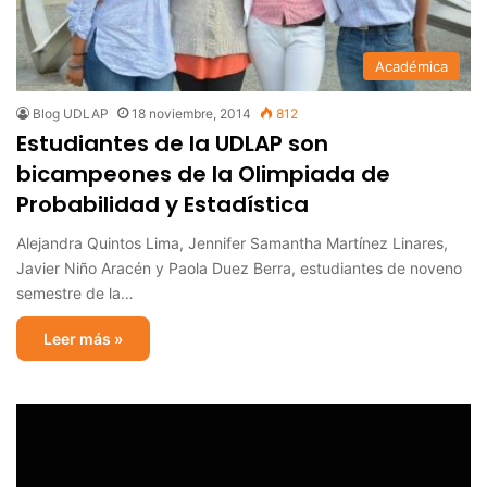
Académica
Blog UDLAP
18 noviembre, 2014
812
Estudiantes de la UDLAP son
bicampeones de la Olimpiada de
Probabilidad y Estadística
Alejandra Quintos Lima, Jennifer Samantha Martínez Linares,
Javier Niño Aracén y Paola Duez Berra, estudiantes de noveno
semestre de la…
Leer más »