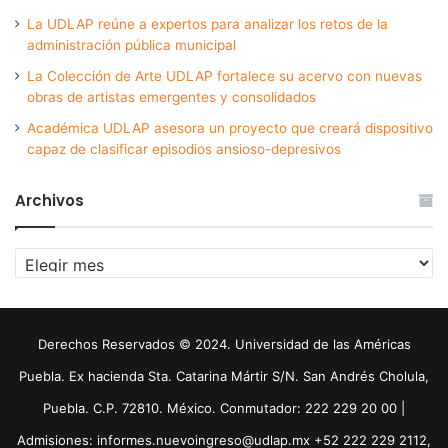
La UDLAP reúne a expertos para analizar los retos de la
administración pública municipal
La Colección de Arte UDLAP fortalece su acervo con nuevas
obras de artistas emergentes y consolidados
Académica UDLAP asesora un proyecto que creará dispositivo
capaz de clasificar episodios ansioso-depresivos
Archivos
Archivos
Derechos Reservados © 2024. Universidad de las Américas
Puebla. Ex hacienda Sta. Catarina Mártir S/N. San Andrés Cholula,
Puebla. C.P. 72810. México. Conmutador: 222 229 20 00 |
Admisiones: informes.nuevoingreso@udlap.mx +52 222 229 2112,