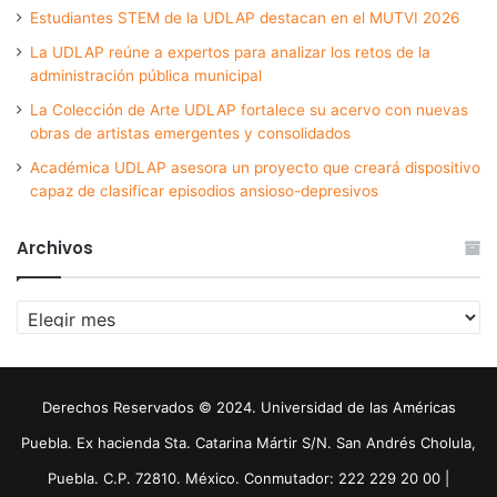
Estudiantes STEM de la UDLAP destacan en el MUTVI 2026
La UDLAP reúne a expertos para analizar los retos de la
administración pública municipal
La Colección de Arte UDLAP fortalece su acervo con nuevas
obras de artistas emergentes y consolidados
Académica UDLAP asesora un proyecto que creará dispositivo
capaz de clasificar episodios ansioso-depresivos
Archivos
Archivos
Derechos Reservados © 2024. Universidad de las Américas
Puebla. Ex hacienda Sta. Catarina Mártir S/N. San Andrés Cholula,
Puebla. C.P. 72810. México. Conmutador: 222 229 20 00 |