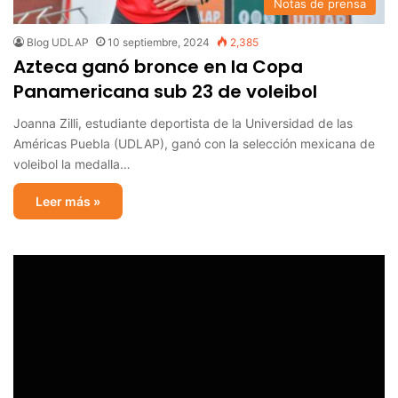
Notas de prensa
Blog UDLAP
10 septiembre, 2024
2,385
Azteca ganó bronce en la Copa
Panamericana sub 23 de voleibol
Joanna Zilli, estudiante deportista de la Universidad de las
Américas Puebla (UDLAP), ganó con la selección mexicana de
voleibol la medalla…
Leer más »