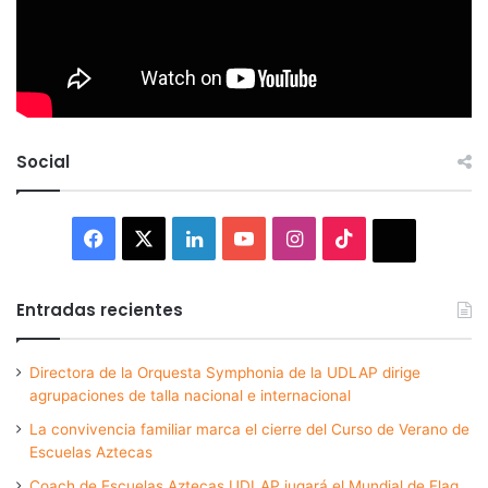
Social
Facebook
X
LinkedIn
YouTube
Instagram
TikTok
Thread
Entradas recientes
Directora de la Orquesta Symphonia de la UDLAP dirige
agrupaciones de talla nacional e internacional
La convivencia familiar marca el cierre del Curso de Verano de
Escuelas Aztecas
Coach de Escuelas Aztecas UDLAP jugará el Mundial de Flag