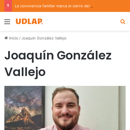
La convivencia familiar marca el cierre del Curso de Verano de Escuelas Aztecas
Menu
B
Inicio
/
Joaquín González Vallejo
Joaquín González
Vallejo