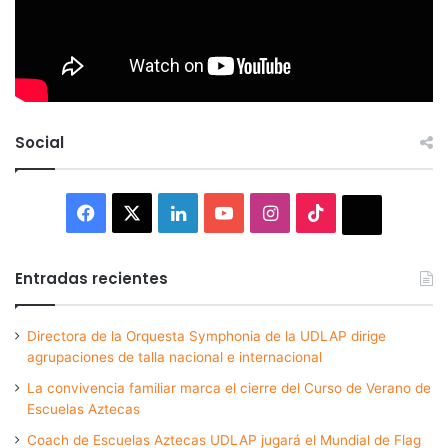
Social
Facebook
X
LinkedIn
YouTube
Instagram
TikTok
Thread
Entradas recientes
Directora de la Orquesta Symphonia de la UDLAP dirige
agrupaciones de talla nacional e internacional
La convivencia familiar marca el cierre del Curso de Verano de
Escuelas Aztecas
Coach de Escuelas Aztecas UDLAP jugará el Mundial de Flag