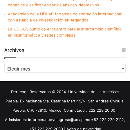
capaz de clasificar episodios ansioso-depresivos
Académico de la UDLAP fortalece colaboración internacional
con estancia de investigación en Argentina
La UDLAP, punto de encuentro para el intercambio científico
en bioinformática y redes complejas
Archivos
Archivos
Derechos Reservados © 2024. Universidad de las Américas
Puebla. Ex hacienda Sta. Catarina Mártir S/N. San Andrés Cholula,
Puebla. C.P. 72810. México. Conmutador: 222 229 20 00 |
Admisiones: informes.nuevoingreso@udlap.mx +52 222 229 2112,
+52 222 229 2000 |
Aviso de privacidad