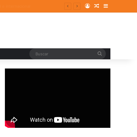
Log In
Random Article
Sidebar
Buscar