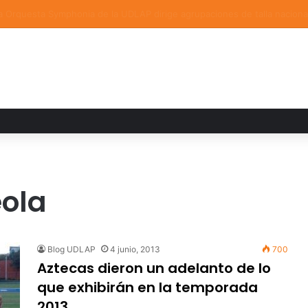
a familiar marca el cierre del Curso de Verano de Escuelas Aztecas
eola
Blog UDLAP
4 junio, 2013
700
Aztecas dieron un adelanto de lo
que exhibirán en la temporada
2013