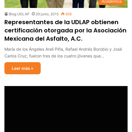
Académica
Blog UDLAP
29 junio, 2015
958
Representantes de la UDLAP obtienen
certificación otorgada por la Asociación
Mexicana del Asfalto, A.C.
María de los Ángeles Areli Piña, Rafael Andrés Borobio y José
Carlos Cruz, fueron tres de los cuatro jóvenes que…
Leer más »