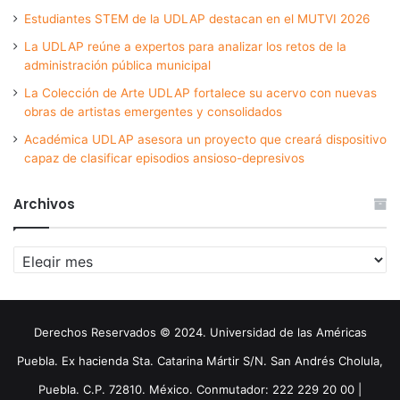
Estudiantes STEM de la UDLAP destacan en el MUTVI 2026
La UDLAP reúne a expertos para analizar los retos de la
administración pública municipal
La Colección de Arte UDLAP fortalece su acervo con nuevas
obras de artistas emergentes y consolidados
Académica UDLAP asesora un proyecto que creará dispositivo
capaz de clasificar episodios ansioso-depresivos
Archivos
Archivos
Derechos Reservados © 2024. Universidad de las Américas
Puebla. Ex hacienda Sta. Catarina Mártir S/N. San Andrés Cholula,
Puebla. C.P. 72810. México. Conmutador: 222 229 20 00 |