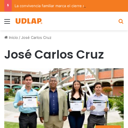
La convivencia familiar marca el cierre del Curso de Verano de Escuelas Aztecas
Menu
B
Inicio
/
José Carlos Cruz
José Carlos Cruz