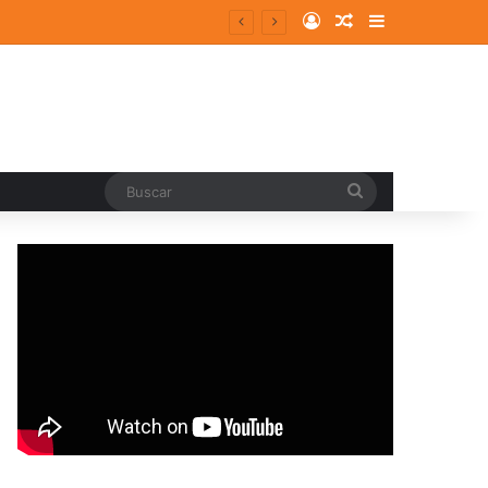
Log In
Random Article
Sidebar
Buscar