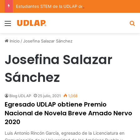
Estudiantes STEM de la UDLAP destacan en el MUTVI 2026
Menu
B
Inicio
/
Josefina Salazar Sánchez
Josefina Salazar
Sánchez
Blog UDLAP
25 julio, 2021
1,068
Egresado UDLAP obtiene Premio
Nacional de Novela Breve Amado Nervo
2020
Luis Antonio Rincón García, egresado de la Licenciatura en