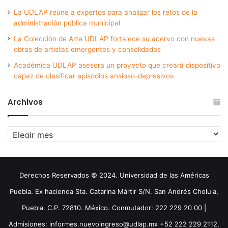
La UDLAP reúne a expertos para analizar los retos de la
administración pública municipal
La Colección de Arte UDLAP fortalece su acervo con nuevas
obras de artistas emergentes y consolidados
Académica UDLAP asesora un proyecto que creará dispositivo
capaz de clasificar episodios ansioso-depresivos
Archivos
Archivos
Derechos Reservados © 2024. Universidad de las Américas
Puebla. Ex hacienda Sta. Catarina Mártir S/N. San Andrés Cholula,
Puebla. C.P. 72810. México. Conmutador: 222 229 20 00 |
Admisiones: informes.nuevoingreso@udlap.mx +52 222 229 2112,