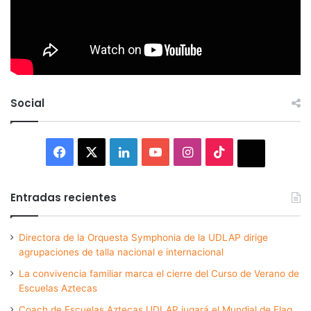
Social
Facebook
X
LinkedIn
YouTube
Instagram
TikTok
Thread
Entradas recientes
Directora de la Orquesta Symphonia de la UDLAP dirige
agrupaciones de talla nacional e internacional
La convivencia familiar marca el cierre del Curso de Verano de
Escuelas Aztecas
Coach de Escuelas Aztecas UDLAP jugará el Mundial de Flag