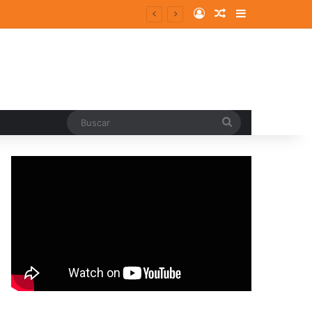
Log In
Random Article
Sidebar
Buscar