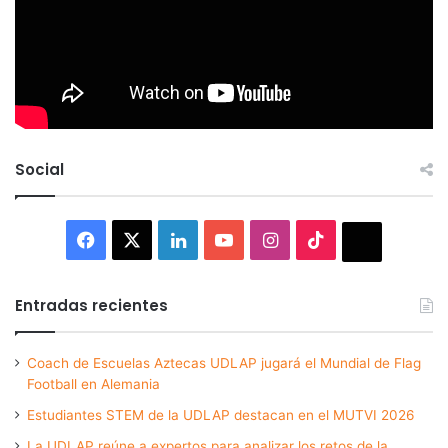
Social
Facebook
X
LinkedIn
YouTube
Instagram
TikTok
Thread
Entradas recientes
Coach de Escuelas Aztecas UDLAP jugará el Mundial de Flag
Football en Alemania
Estudiantes STEM de la UDLAP destacan en el MUTVI 2026
La UDLAP reúne a expertos para analizar los retos de la